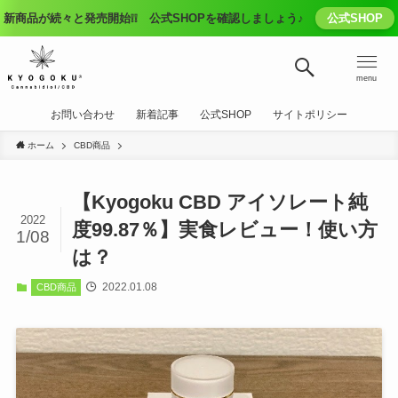
新商品が続々と発売開始❕❕ 公式SHOPを確認しましょう♪
公式SHOP
menu
お問い合わせ
新着記事
公式SHOP
サイトポリシー
ホーム
CBD商品
【Kyogoku CBD アイソレート純
2022
度99.87％】実食レビュー！使い方
1/08
は？
2022.01.08
CBD商品